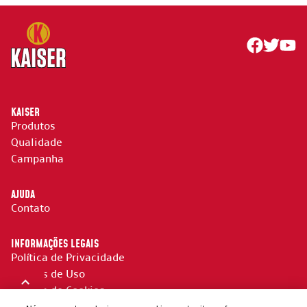
KAISER
Produtos
Qualidade
Campanha
AJUDA
Contato
INFORMAÇÕES LEGAIS
Política de Privacidade
Termos de Uso
Política de Cookies
Acesso a dados pessoais